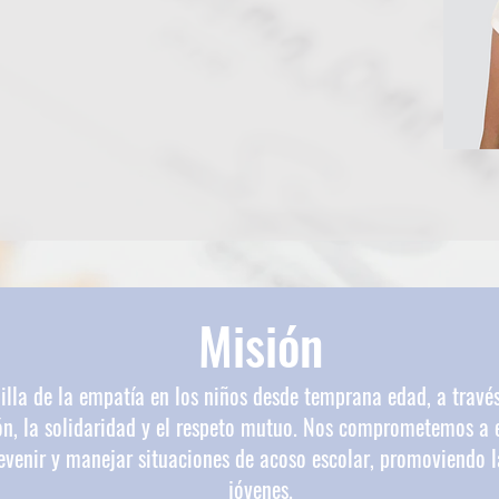
Misión
lla de la empatía en los niños desde temprana edad, a través
n, la solidaridad y el respeto mutuo. Nos comprometemos a 
venir y manejar situaciones de acoso escolar, promoviendo la
jóvenes.