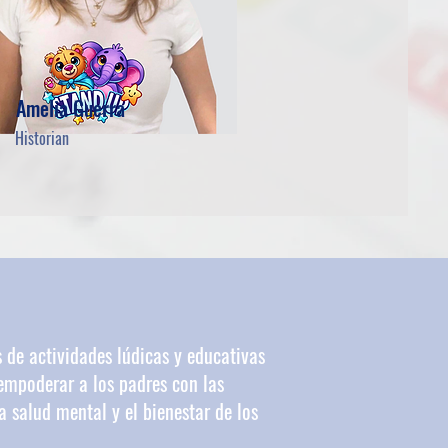
Amelia Guerra
Historian
 de actividades lúdicas y educativas
empoderar a los padres con las
 salud mental y el bienestar de los