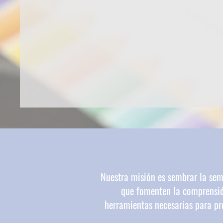
Nuestra misión es sembrar la semi
que fomenten la comprensió
herramientas necesarias para pre